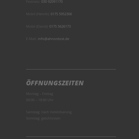
Festnetz:
030 92091170
Mobil (Henrik):
0175 5952306
Mobil (David):
0175 5626173
E-Mail:
info@ahnordost.de
ÖFFNUNGSZEITEN
Montag – Freitag
09:00 – 18:00 Uhr
Samstag: nach Vereinbarung
Sonntag: geschlossen