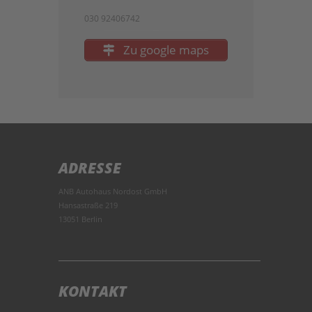
030 92406742
Zu google maps
ADRESSE
ANB Autohaus Nordost GmbH
Hansastraße 219
13051 Berlin
KONTAKT