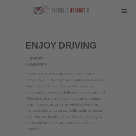
ENJOY DRIVING
STARTED
30. AUGUST 2016
0
COMMENT(S)
Lorem ipsum dolor sit amet, consectetur
adipiscing elit. Nunc porta fringilla ullamcorper.
Morbi felis orci, lacinia a velit et, sodales
condimentum metus. Nulla non fermentum nisl.
Maecenas id molestie turpis, sit amet feugiat
lorem. Curabitur sed erat vel tellus hendrerit
tincidunt. Sed arcu tortor, sollicitudin ac lectus
sed, rhoncus iaculis lectus. Ut efficitur feugiat
enim a euismod. Mauris suscipit vehicula
imperdiet.