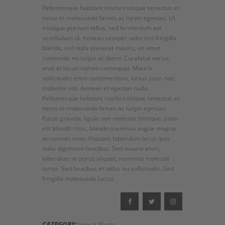
Pellentesque habitant morbi tristique senectus et
netus et malesuada fames ac turpis egestas. Ut
tristique pretium tellus, sed fermentum est
vestibulum id. Aenean semper, odio sed fringilla
blandit, nisl nulla placerat mauris, sit amet
commodo mi turpis at libero. Curabitur varius
eros et lacus rutrum consequat. Mauris
sollicitudin enim condimentum, luctus justo non,
molestie nisl. Aenean et egestas nulla.
Pellentesque habitant morbi tristique senectus et
netus et malesuada fames ac turpis egestas.
Fusce gravida, ligula non molestie tristique, justo
elit blandit risus, blandit maximus augue magna
accumsan ante. Aliquam bibendum lacus quis
nulla dignissim faucibus. Sed mauris enim,
bibendum at purus aliquet, maximus molestie
tortor. Sed faucibus et tellus eu sollicitudin. Sed
fringilla malesuada luctus.
CATEGORY:
How It Works